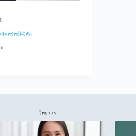
์
ินทรัพย์ดิจิทัล
็บ
วิทยากร