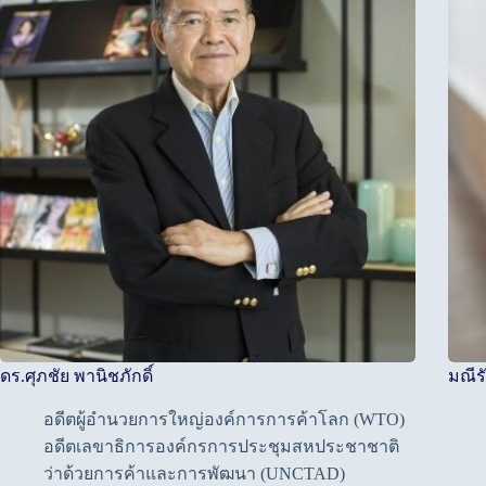
ดร.ศุภชัย พานิชภักดิ์
มณีร
อดีตผู้อำนวยการใหญ่องค์การการค้าโลก (WTO)
อดีตเลขาธิการองค์กรการประชุมสหประชาชาติ
ว่าด้วยการค้าและการพัฒนา (UNCTAD)