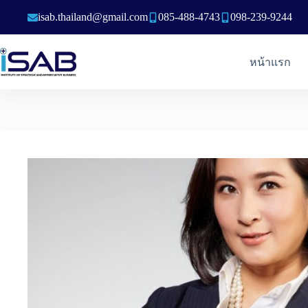
Skip
isab.thailand@gmail.com
085-488-4743
098-239-9244
to
content
หน้าแรก