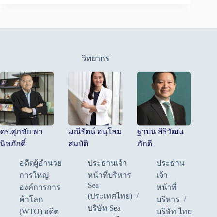
วิทยากร
ดร.ศุภชัย พา
มณีรัตน์ อนุโลม
ฐาปน สิริวัฒน
นิชภักดิ์
สมบัติ
ภักดี
อดีตผู้อำนวย
ประธานเจ้า
ประธาน
การใหญ่
หน้าที่บริหาร
เจ้า
Sea
องค์การการ
หน้าที่
(ประเทศไทย)
ค้าโลก
บริหาร
บริษัท Sea
(WTO) อดีต
บริษัท ไทย