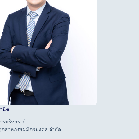
วานิช
อดิสรณ์ ชไนศวรรย์
ารบริหาร
กรรมการ
 อุตสาหกรรมมิตรมงคล จำกัด