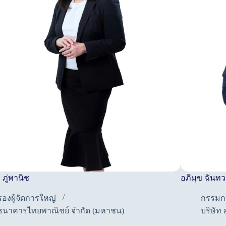
ภู่พานิช
อภิมุข ฉันท
รองผู้จัดการใหญ่
กรรมก
ธนาคารไทยพาณิชย์ จำกัด (มหาชน)
บริษัท