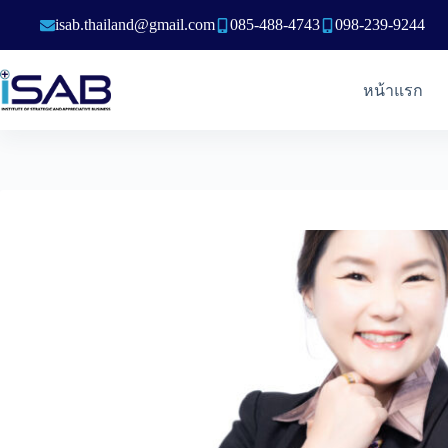
Skip
isab.thailand@gmail.com
085-488-4743
098-239-9244
to
content
หน้าแรก