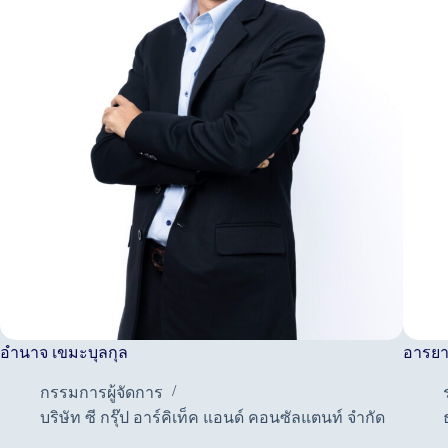
อำนาจ เขมะบุลกุล
อารยา 
กรรมการผู้จัดการ
บริษัท ซี กรุ๊ป อาร์คิเท็ค แอนด์ คอนซัลแตนท์ จำกัด