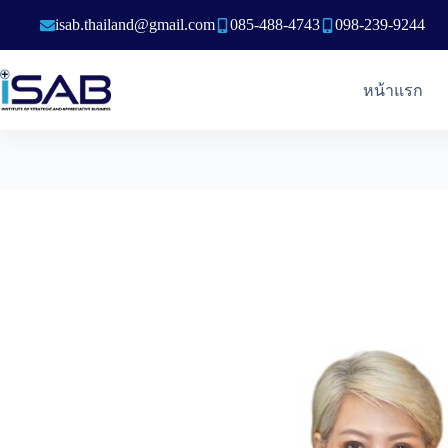
Skip
isab.thailand@gmail.com
085-488-4743
098-239-9244
to
content
หน้าแรก