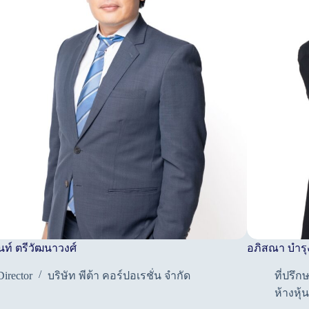
นท์ ตรีวัฒนาวงศ์
อภิสณา บำรุง
Director
บริษัท พีต้า คอร์ปอเรชั่น จำกัด
ที่ปรึก
ห้างหุ