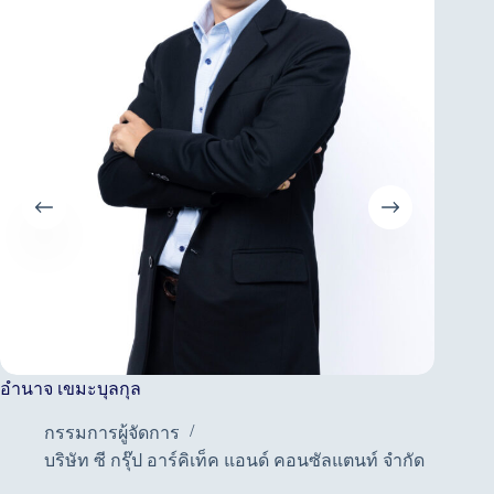
อำนาจ เขมะบุลกุล
อารยา ภ
กรรมการผู้จัดการ
ร
บริษัท ซี กรุ๊ป อาร์คิเท็ค แอนด์ คอนซัลแตนท์ จำกัด
ธ