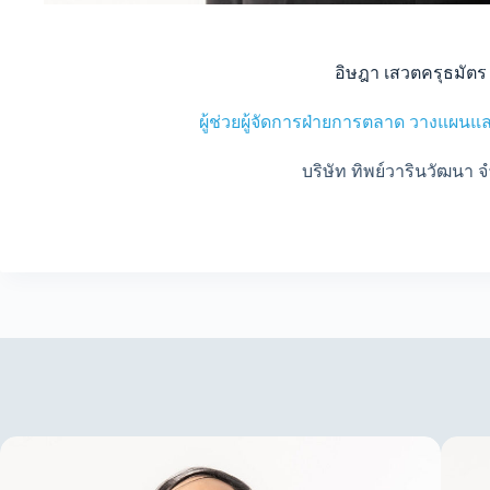
อิษฎา เสวตครุธมัตร
ผู้ช่วยผู้จัดการฝ่ายการตลาด วางแผน
บริษัท ทิพย์วารินวัฒนา จ