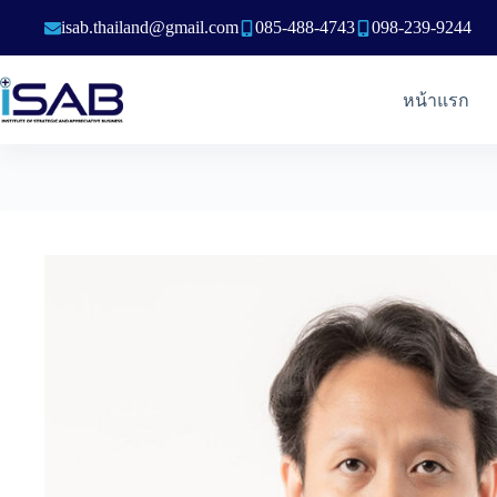
Skip
isab.thailand@gmail.com
085-488-4743
098-239-9244
to
content
หน้าแรก