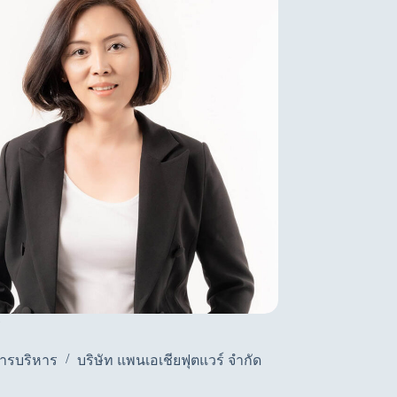
ร
มานิดา วัฒโน
ารบริหาร
บริษัท แพนเอเชียฟุตแวร์ จำกัด
รองผู้อำนวย
ธนาคารเพื่อ